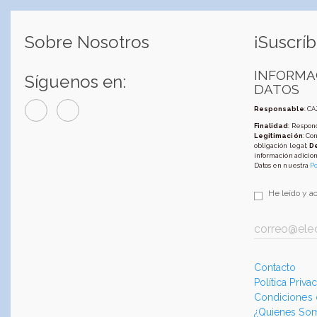
Sobre Nosotros
¡Suscríb
INFORMA
Síguenos en:
DATOS
Responsable
: C
Finalidad
: Respond
Legitimación
: Co
obligación legal;
D
información adicion
Datos en nuestra
Po
He leído y a
Contacto
Política Priva
Condiciones
¿Quienes So