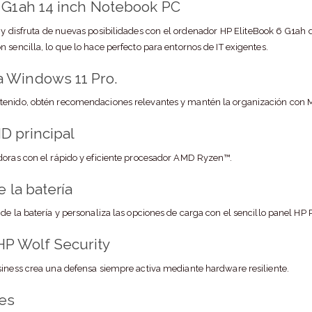
 G1ah 14 inch Notebook PC
 y disfruta de nuevas posibilidades con el ordenador HP EliteBook 6 G1ah d
 sencilla, lo que lo hace perfecto para entornos de IT exigentes.
 Windows 11 Pro.
enido, obtén recomendaciones relevantes y mantén la organización con Mi
D principal
doras con el rápido y eficiente procesador AMD Ryzen™.
e la batería
 de la batería y personaliza las opciones de carga con el sencillo panel H
HP Wolf Security
siness crea una defensa siempre activa mediante hardware resiliente.
nes