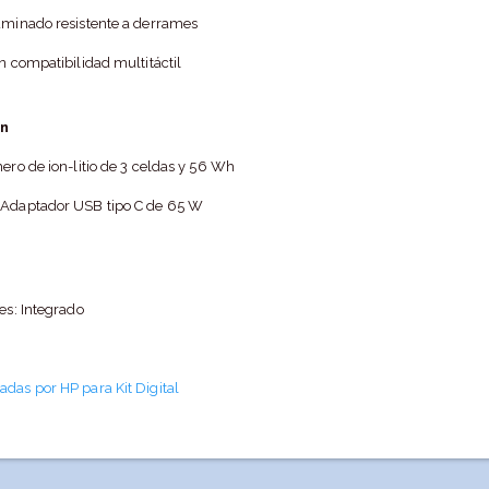
luminado resistente a derrames
on compatibilidad multitáctil
ón
mero de ion-litio de 3 celdas y 56 Wh
: Adaptador USB tipo C de 65 W
les: Integrado
adas por HP para Kit Digital