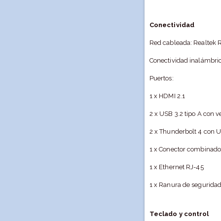
Conectividad
Red cableada: Realtek 
Conectividad inalámbri
Puertos:
1 x HDMI 2.1
2 x USB 3.2 tipo A con 
2 x Thunderbolt 4 con U
1 x Conector combinado
1 x Ethernet RJ-45
1 x Ranura de segurida
Teclado y control