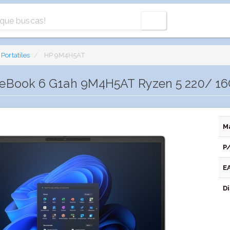
Portatiles
HP 9M4H5AT
liteBook 6 G1ah 9M4H5AT Ryzen 5 220/ 1
M
P
E
Di