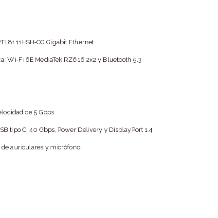
RTL8111HSH-CG Gigabit Ethernet
ca: Wi-Fi 6E MediaTek RZ616 2x2 y Bluetooth 5.3
velocidad de 5 Gbps
SB tipo C, 40 Gbps, Power Delivery y DisplayPort 1.4
 de auriculares y micrófono
d