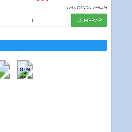
*IVA y CANON Incluido
COMPRAR
33 - 65
W
USB PD