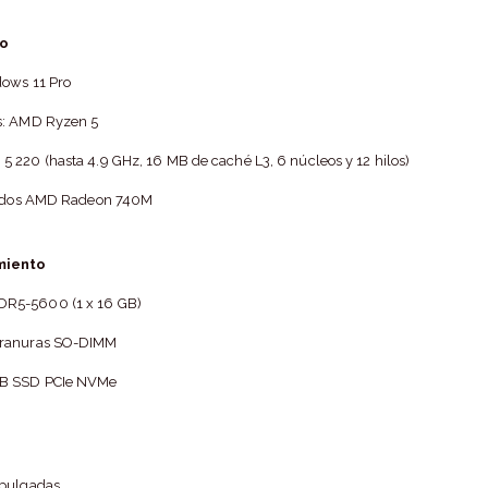
to
dows 11 Pro
s: AMD Ryzen 5
 220 (hasta 4.9 GHz, 16 MB de caché L3, 6 núcleos y 12 hilos)
grados AMD Radeon 740M
miento
R5-5600 (1 x 16 GB)
 ranuras SO-DIMM
GB SSD PCIe NVMe
 pulgadas