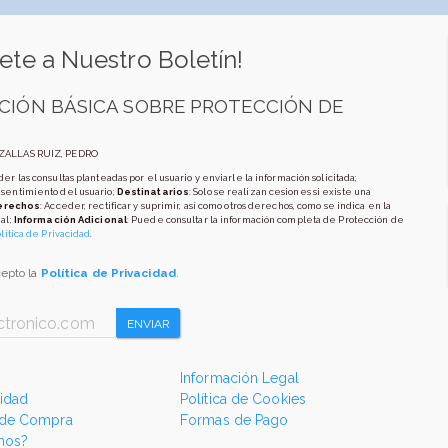
ete a Nuestro Boletín!
CIÓN BÁSICA SOBRE PROTECCIÓN DE
AZALLAS RUIZ, PEDRO
er las consultas planteadas por el usuario y enviarle la información solicitada;
nsentimiento del usuario;
Destinatarios
: Solo se realizan cesiones si existe una
erechos
: Acceder, rectificar y suprimir, así como otros derechos, como se indica en la
al;
Información Adicional
: Puede consultar la información completa de Protección de
lítica de Privacidad
.
cepto la
Política de Privacidad
.
ENVIAR
Información Legal
cidad
Política de Cookies
 de Compra
Formas de Pago
mos?