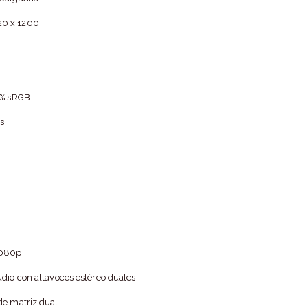
20 x 1200
5% sRGB
os
1080p
udio con altavoces estéreo duales
de matriz dual