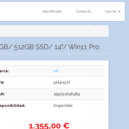
Identifícate
Contacto
Carrito
6GB/ 512GB SSD/ 14"/ Win11 Pro
arca:
HP
/N:
9M4H5AT
AN:
199251658389
sponibilidad:
Disponible
1.355,00 €