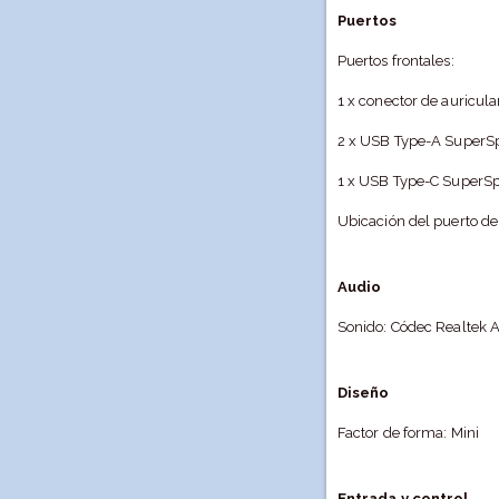
Puertos
Puertos frontales:
1 x conector de auricula
2 x USB Type-A SuperS
1 x USB Type-C SuperS
Ubicación del puerto de
Audio
Sonido: Códec Realtek 
Diseño
Factor de forma: Mini
Entrada y control