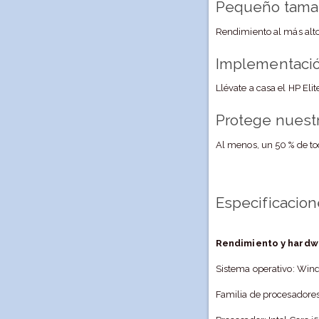
Pequeño tamañ
Rendimiento al más alto
Implementación
Llévate a casa el HP Eli
Protege nuest
Al menos, un 50 % de tod
Especificacio
Rendimiento y hardw
Sistema operativo: Win
Familia de procesadores: