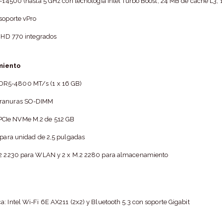
i5-14500 (hasta 5 GHz con tecnología Intel Turbo Boost, 24 MB de caché L3,
 soporte vPro
 UHD 770 integrados
miento
R5-4800 MT/s (1 x 16 GB)
 ranuras SO-DIMM
CIe NVMe M.2 de 512 GB
a para unidad de 2,5 pulgadas
M.2 2230 para WLAN y 2 x M.2 2280 para almacenamiento
: Intel Wi-Fi 6E AX211 (2x2) y Bluetooth 5.3 con soporte Gigabit