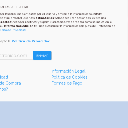
AZALLAS RUIZ, PEDRO
er las consultas planteadas por el usuario y enviarle la información solicitada;
nsentimiento del usuario;
Destinatarios
: Solo se realizan cesiones si existe una
erechos
: Acceder, rectificar y suprimir, así como otros derechos, como se indica en la
al;
Información Adicional
: Puede consultar la información completa de Protección de
lítica de Privacidad
.
cepto la
Política de Privacidad
.
ENVIAR
Información Legal
cidad
Política de Cookies
 de Compra
Formas de Pago
mos?