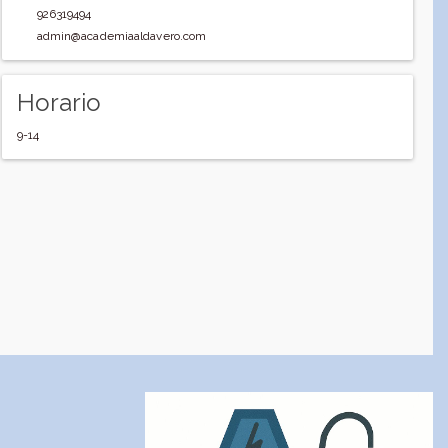
926319494
admin@academiaaldavero.com
Horario
9-14