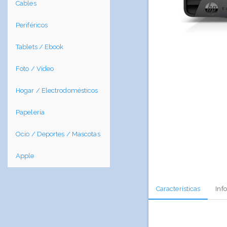
Cables
Periféricos
Tablets / Ebook
Foto / Video
Hogar / Electrodomésticos
Papelería
Ocio / Deportes / Mascotas
Apple
Características
Inf