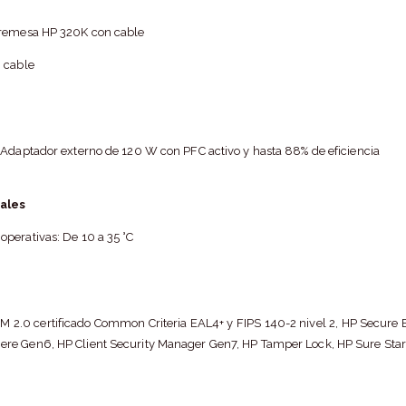
bremesa HP 320K con cable
 cable
 Adaptador externo de 120 W con PFC activo y hasta 88% de eficiencia
ales
perativas: De 10 a 35 °C
M 2.0 certificado Common Criteria EAL4+ y FIPS 140-2 nivel 2, HP Secure E
re Gen6, HP Client Security Manager Gen7, HP Tamper Lock, HP Sure Sta