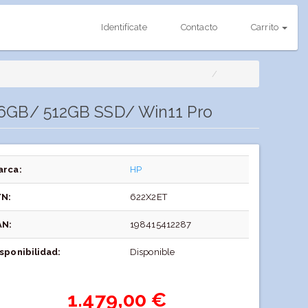
Identifícate
Contacto
Carrito
 16GB/ 512GB SSD/ Win11 Pro
arca:
HP
/N:
622X2ET
AN:
198415412287
sponibilidad:
Disponible
1.479,00 €