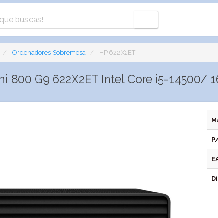
Ordenadores Sobremesa
HP 622X2ET
ini 800 G9 622X2ET Intel Core i5-14500/
M
P
E
Di