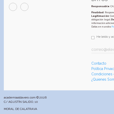
Responsable
: C
Finalidad
: Respond
Legitimación
: Co
obligación legal;
D
información adicion
Datos en nuestra
Po
He leído y a
Contacto
Política Priva
Condiciones
¿Quienes So
academiaaldavero.com © 2026
C/ AGUSTÍN SALIDO, 10
MORAL DE CALATRAVA