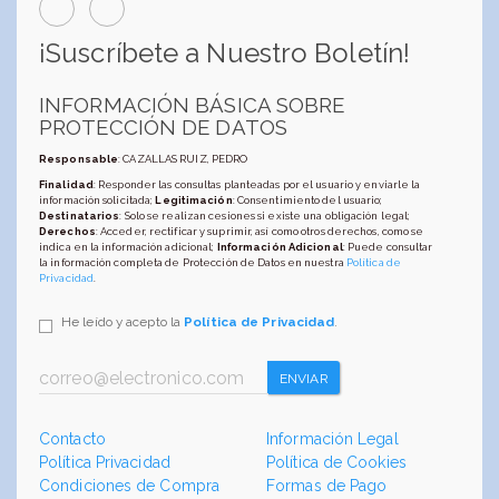
¡Suscríbete a Nuestro Boletín!
INFORMACIÓN BÁSICA SOBRE
PROTECCIÓN DE DATOS
Responsable
: CAZALLAS RUIZ, PEDRO
Finalidad
: Responder las consultas planteadas por el usuario y enviarle la
información solicitada;
Legitimación
: Consentimiento del usuario;
Destinatarios
: Solo se realizan cesiones si existe una obligación legal;
Derechos
: Acceder, rectificar y suprimir, así como otros derechos, como se
indica en la información adicional;
Información Adicional
: Puede consultar
la información completa de Protección de Datos en nuestra
Política de
Privacidad
.
He leído y acepto la
Política de Privacidad
.
ENVIAR
Contacto
Información Legal
Política Privacidad
Política de Cookies
Condiciones de Compra
Formas de Pago