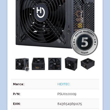
Marca:
HIDITEC
P/N:
PSU010009
EAN:
8436545691175