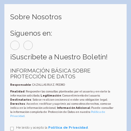
Sobre Nosotros
Síguenos en:
¡Suscríbete a Nuestro Boletín!
INFORMACIÓN BÁSICA SOBRE
PROTECCIÓN DE DATOS
Responsable
: CAZALLAS RUIZ, PEDRO
Finalidad
: Responder las consultas planteadas por el usuario y enviarle la
información solicitada;
Legitimación
: Consentimiento del usuario;
Destinatarios
: Solo se realizan cesiones si existe una obligación legal;
Derechos
: Acceder, rectificar y suprimir, así como otros derechos, como se
indica en la información adicional;
Información Adicional
: Puede consultar
la información completa de Protección de Datos en nuestra
Política de
Privacidad
.
He leído y acepto la
Política de Privacidad
.