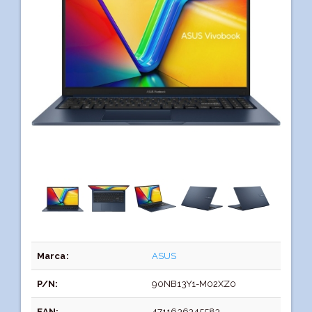
Marca:
ASUS
P/N:
90NB13Y1-M02XZ0
EAN:
4711636345583