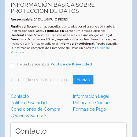
INFORMACIÓN BÁSICA SOBRE
PROTECCIÓN DE DATOS
Responsable
: CAZALLAS RUIZ, PEDRO
Finalidad
: Responder las consultas planteadas por el usuario y enviarle la
información solicitada;
Legitimación
: Consentimiento del usuario;
Destinatarios
: Solo se realizan cesiones si existe una obligación legal;
Derechos
: Acceder, rectificar y suprimir, así como otros derechos, como se
indica en la información adicional;
Información Adicional
: Puede consultar
la información completa de Protección de Datos en nuestra
Política de
Privacidad
.
He leído y acepto la
Política de Privacidad
.
ENVIAR
Contacto
Información Legal
Política Privacidad
Política de Cookies
Condiciones de Compra
Formas de Pago
¿Quienes Somos?
Contacto