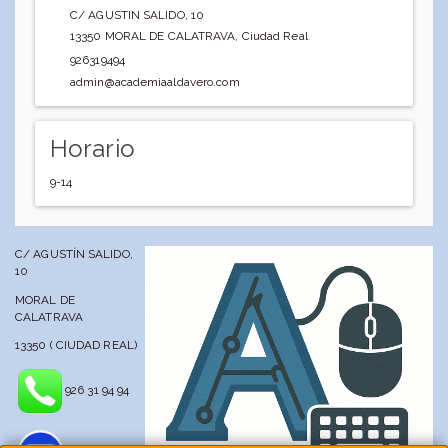
C/ AGUSTIN SALIDO, 10
13350
MORAL DE CALATRAVA
,
Ciudad Real
926319494
admin@academiaaldavero.com
Horario
9-14
C/ AGUSTÍN SALIDO,
10
MORAL DE
CALATRAVA
13350 ( CIUDAD REAL)
926 31 94 94