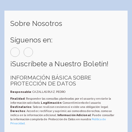
Sobre Nosotros
Síguenos en:
¡Suscríbete a Nuestro Boletín!
INFORMACIÓN BÁSICA SOBRE
PROTECCIÓN DE DATOS
Responsable
: CAZALLAS RUIZ, PEDRO
Finalidad
: Responder las consultas planteadas por el usuario y enviarle la
información solicitada;
Legitimación
: Consentimiento del usuario;
Destinatarios
: Solo se realizan cesiones si existe una obligación legal;
Derechos
: Acceder, rectificar y suprimir, así como otros derechos, como se
indica en la información adicional;
Información Adicional
: Puede consultar
la información completa de Protección de Datos en nuestra
Política de
Privacidad
.