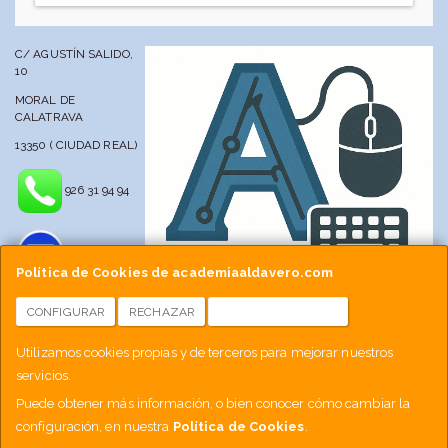
C/ AGUSTÍN SALIDO,
10
MORAL DE
CALATRAVA
13350 ( CIUDAD REAL)
926 31 94 94
Política de Cookies de academiaaldavero.com
CONFIGURAR
RECHAZAR
ACEPTAR COOKIES
info@academiaaldavero.net
Utilizamos cookies propias y de terceros para mejorar nuestros
servicios.
677 512 188
Puede obtener más información, o bien conocer cómo cambiar la
configuración, en nuestra
Política de Cookies
.