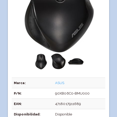
Marca:
ASUS
P/N:
90XB06C0-BMU000
EAN:
4718017911689
Disponibilidad:
Disponible