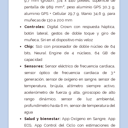
9,7 mm (grosor), 374 x 446 píxeles, superficie de
pantalla de 989 mm², peso aluminio GPS 30,3 g,
aluminio GPS + Cellular 29,7 g, titanio 34,6 g, para
muñecas de 130 a 200 mm
Controles:
Digital Crown con respuesta háptica,
botón lateral, gestos de doble toque y giro de
muñeca, Siri en el dispositivo más veloz
Chip:
S10 con procesador de doble núcleo de 64
bits, Neural Engine de 4 núcleos, 64 GB de
capacidad
Sensores:
Sensor eléctrico de frecuencia cardiaca,
sensor óptico de frecuencia cardiaca de 3.ª
generación, sensor de oxígeno en sangre, sensor de
temperatura, brújula, altímetro siempre activo,
acelerómetro de fuerza g alta, giroscopio de alto
rango dinámico, sensor de luz ambiental,
profundímetro hasta 6 m, sensor de temperatura del
agua
Salud y bienestar:
App Oxígeno en Sangre, App
ECG, App Control del Ciclo con estimaciones de