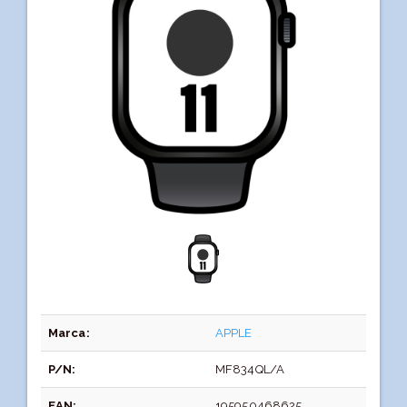
Marca:
APPLE
P/N:
MF834QL/A
EAN:
195950468625