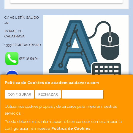
C/ AGUSTÍN SALIDO,
10
MORAL DE
CALATRAVA
13350 ( CIUDAD REAL)
926 31 94 94
Política de Cookies de academiaaldavero.com
CONFIGURAR
RECHAZAR
ACEPTAR COOKIES
info@academiaaldavero.net
Utilizamos cookies propias y de terceros para mejorar nuestros
servicios.
677 512 188
Puede obtener más información, o bien conocer cómo cambiar la
configuración, en nuestra
Política de Cookies
.