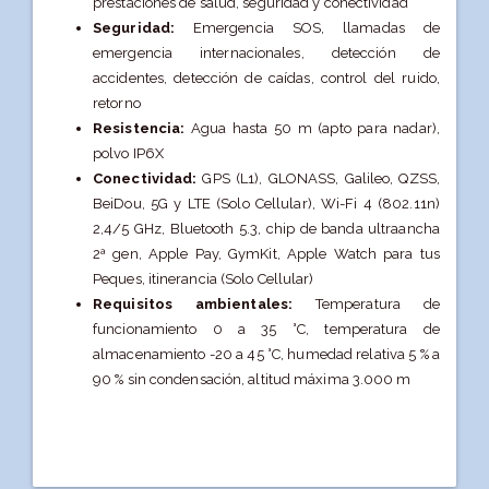
prestaciones de salud, seguridad y conectividad
Seguridad:
Emergencia SOS, llamadas de
emergencia internacionales, detección de
accidentes, detección de caídas, control del ruido,
retorno
Resistencia:
Agua hasta 50 m (apto para nadar),
polvo IP6X
Conectividad:
GPS (L1), GLONASS, Galileo, QZSS,
BeiDou, 5G y LTE (Solo Cellular), Wi-Fi 4 (802.11n)
2,4/5 GHz, Bluetooth 5.3, chip de banda ultraancha
2ª gen, Apple Pay, GymKit, Apple Watch para tus
Peques, itinerancia (Solo Cellular)
Requisitos ambientales:
Temperatura de
funcionamiento 0 a 35 °C, temperatura de
almacenamiento -20 a 45 °C, humedad relativa 5 % a
90 % sin condensación, altitud máxima 3.000 m