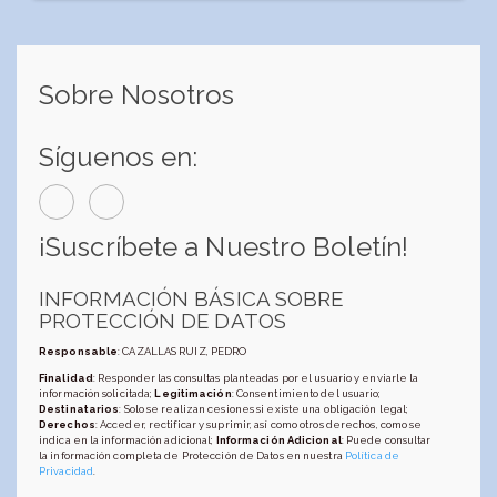
Sobre Nosotros
Síguenos en:
¡Suscríbete a Nuestro Boletín!
INFORMACIÓN BÁSICA SOBRE
PROTECCIÓN DE DATOS
Responsable
: CAZALLAS RUIZ, PEDRO
Finalidad
: Responder las consultas planteadas por el usuario y enviarle la
información solicitada;
Legitimación
: Consentimiento del usuario;
Destinatarios
: Solo se realizan cesiones si existe una obligación legal;
Derechos
: Acceder, rectificar y suprimir, así como otros derechos, como se
indica en la información adicional;
Información Adicional
: Puede consultar
la información completa de Protección de Datos en nuestra
Política de
Privacidad
.