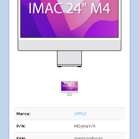
Marca:
APPLE
P/N:
MD3H4Y/A
EAN:
195950081015