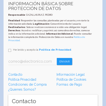
INFORMACIÓN BÁSICA SOBRE
PROTECCIÓN DE DATOS
Responsable
: CAZALLAS RUIZ, PEDRO
Finalidad
: Responder las consultas planteadas por el usuario y enviarle la
información solicitada;
Legitimación
: Consentimiento del usuario;
Destinatarios
: Solo se realizan cesiones si existe una obligación legal;
Derechos
: Acceder, rectificar y suprimir, así como otros derechos, como se
indica en la información adicional;
Información Adicional
: Puede consultar
la información completa de Protección de Datos en nuestra
Política de
Privacidad
.
He leído y acepto la
Política de Privacidad
.
ENVIAR
Contacto
Información Legal
Política Privacidad
Política de Cookies
Condiciones de Compra
Formas de Pago
¿Quienes Somos?
Contacto