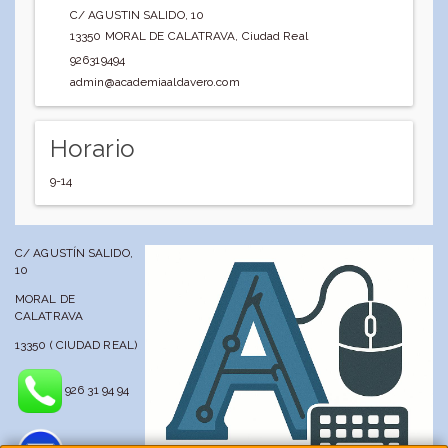
C/ AGUSTIN SALIDO, 10
13350
MORAL DE CALATRAVA
,
Ciudad Real
926319494
admin@academiaaldavero.com
Horario
9-14
C/ AGUSTÍN SALIDO,
10
MORAL DE
CALATRAVA
13350 ( CIUDAD REAL)
926 31 94 94