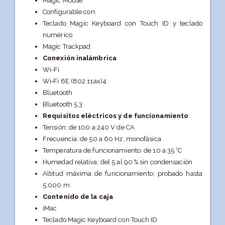
Magic Mouse
Configurable con:
Teclado Magic Keyboard con Touch ID y teclado
numérico
Magic Trackpad
Conexión inalámbrica
Wi-Fi
Wi‑Fi 6E (802.11ax)4
Bluetooth
Bluetooth 5.3
Requisitos eléctricos y de funciona­miento
Tensión: de 100 a 240 V de CA
Frecuencia: de 50 a 60 Hz, monofásica
Temperatura de funciona­miento: de 10 a 35 °C
Humedad relativa: del 5 al 90 % sin condensación
Altitud máxima de funciona­miento: probado hasta
5.000 m
Contenido de la caja
iMac
Teclado Magic Keyboard con Touch ID