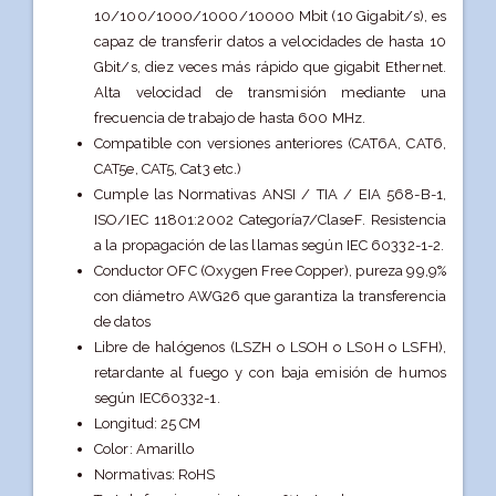
10/100/1000/1000/10000 Mbit (10 Gigabit/s), es
capaz de transferir datos a velocidades de hasta 10
Gbit/s, diez veces más rápido que gigabit Ethernet.
Alta velocidad de transmisión mediante una
frecuencia de trabajo de hasta 600 MHz.
Compatible con versiones anteriores (CAT6A, CAT6,
CAT5e, CAT5, Cat3 etc.)
Cumple las Normativas ANSI / TIA / EIA 568-B-1,
ISO/IEC 11801:2002 Categoría7/ClaseF. Resistencia
a la propagación de las llamas según IEC 60332-1-2.
Conductor OFC (Oxygen Free Copper), pureza 99,9%
con diámetro AWG26 que garantiza la transferencia
de datos
Libre de halógenos (LSZH o LSOH o LS0H o LSFH),
retardante al fuego y con baja emisión de humos
según IEC60332-1.
Longitud: 25 CM
Color: Amarillo
Normativas: RoHS