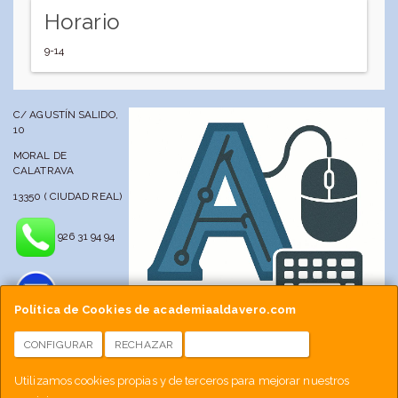
Horario
9-14
C/ AGUSTÍN SALIDO,
10
MORAL DE
CALATRAVA
13350 ( CIUDAD REAL)
926 31 94 94
Política de Cookies de academiaaldavero.com
CONFIGURAR
RECHAZAR
ACEPTAR COOKIES
info@academiaaldavero.net
Utilizamos cookies propias y de terceros para mejorar nuestros