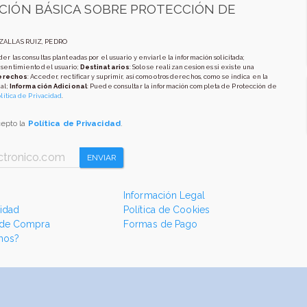
CIÓN BÁSICA SOBRE PROTECCIÓN DE
AZALLAS RUIZ, PEDRO
er las consultas planteadas por el usuario y enviarle la información solicitada;
nsentimiento del usuario;
Destinatarios
: Solo se realizan cesiones si existe una
erechos
: Acceder, rectificar y suprimir, así como otros derechos, como se indica en la
al;
Información Adicional
: Puede consultar la información completa de Protección de
lítica de Privacidad
.
cepto la
Política de Privacidad
.
ENVIAR
Información Legal
cidad
Política de Cookies
 de Compra
Formas de Pago
mos?