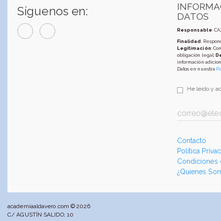
INFORMA
Síguenos en:
DATOS
Responsable
: C
Finalidad
: Respond
Legitimación
: Co
obligación legal;
D
información adicion
Datos en nuestra
Po
He leído y a
Contacto
Política Priva
Condiciones
¿Quienes So
academiaaldavero.com © 2026
C/ AGUSTÍN SALIDO, 10