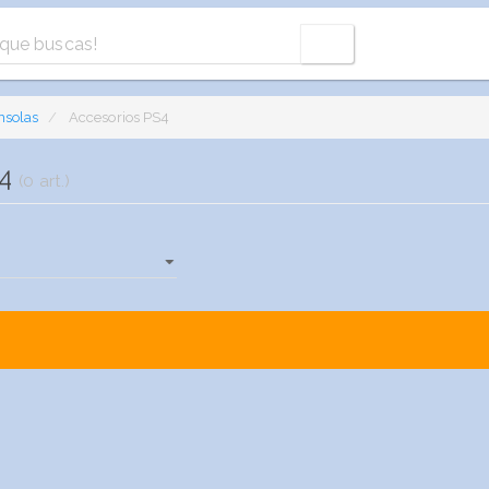
nsolas
Accesorios PS4
S4
(0 art.)