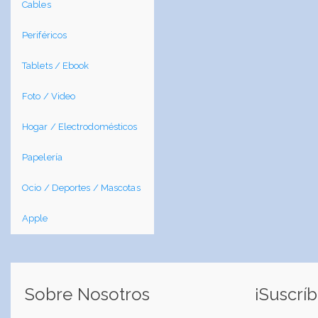
Cables
Periféricos
Tablets / Ebook
Foto / Video
Hogar / Electrodomésticos
Papelería
Ocio / Deportes / Mascotas
Apple
Sobre Nosotros
¡Suscríb