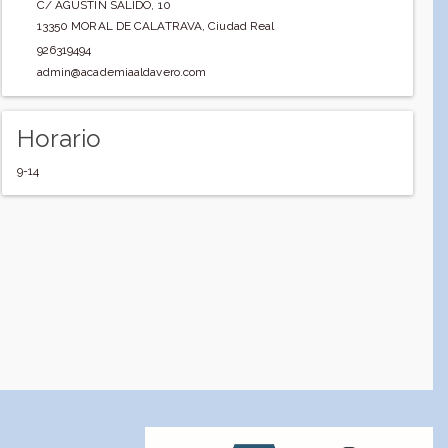
C/ AGUSTIN SALIDO, 10
13350
MORAL DE CALATRAVA
,
Ciudad Real
926319494
admin@academiaaldavero.com
Horario
9-14