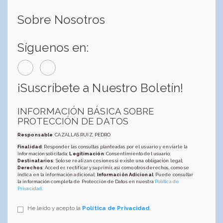
Sobre Nosotros
Síguenos en:
¡Suscríbete a Nuestro Boletín!
INFORMACIÓN BÁSICA SOBRE
PROTECCIÓN DE DATOS
Responsable
: CAZALLAS RUIZ, PEDRO
Finalidad
: Responder las consultas planteadas por el usuario y enviarle la
información solicitada;
Legitimación
: Consentimiento del usuario;
Destinatarios
: Solo se realizan cesiones si existe una obligación legal;
Derechos
: Acceder, rectificar y suprimir, así como otros derechos, como se
indica en la información adicional;
Información Adicional
: Puede consultar
la información completa de Protección de Datos en nuestra
Política de
Privacidad
.
He leído y acepto la
Política de Privacidad
.