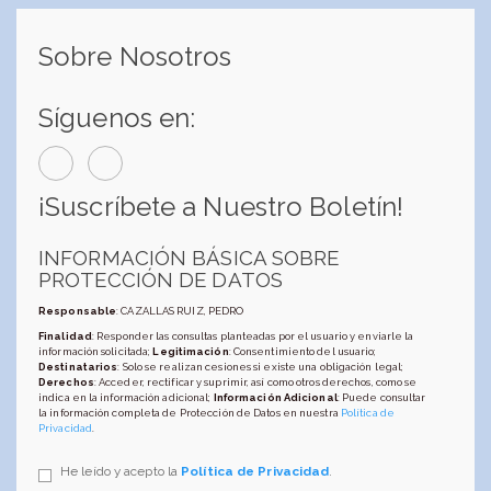
Sobre Nosotros
Síguenos en:
¡Suscríbete a Nuestro Boletín!
INFORMACIÓN BÁSICA SOBRE
PROTECCIÓN DE DATOS
Responsable
: CAZALLAS RUIZ, PEDRO
Finalidad
: Responder las consultas planteadas por el usuario y enviarle la
información solicitada;
Legitimación
: Consentimiento del usuario;
Destinatarios
: Solo se realizan cesiones si existe una obligación legal;
Derechos
: Acceder, rectificar y suprimir, así como otros derechos, como se
indica en la información adicional;
Información Adicional
: Puede consultar
la información completa de Protección de Datos en nuestra
Política de
Privacidad
.
He leído y acepto la
Política de Privacidad
.