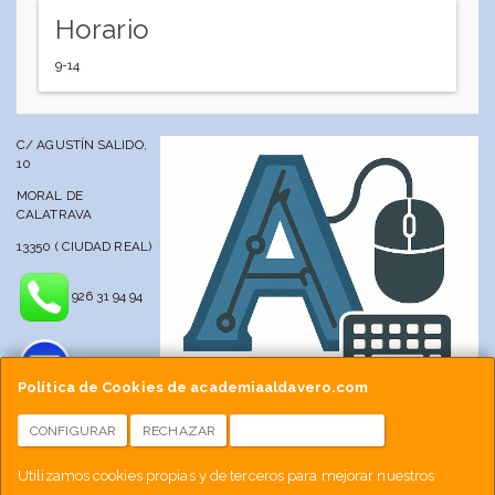
Horario
9-14
C/ AGUSTÍN SALIDO,
10
MORAL DE
CALATRAVA
13350 ( CIUDAD REAL)
926 31 94 94
Política de Cookies de academiaaldavero.com
CONFIGURAR
RECHAZAR
ACEPTAR COOKIES
info@academiaaldavero.net
Utilizamos cookies propias y de terceros para mejorar nuestros