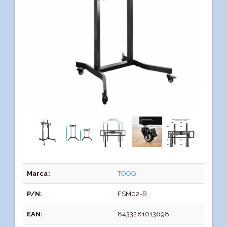
Marca:
TOOQ
P/N:
FSM02-B
EAN:
8433281013698