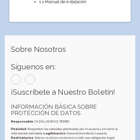
1 x Manual de instalación
Sobre Nosotros
Síguenos en:
¡Suscríbete a Nuestro Boletín!
INFORMACIÓN BÁSICA SOBRE
PROTECCIÓN DE DATOS
Responsable
: CAZALLAS RUIZ, PEDRO
Finalidad
: Responder las consultas planteadas por el usuario y enviarle la
información solicitada;
Legitimación
: Consentimiento del usuario;
Destinatarios
: Solo se realizan cesiones si existe una obligación legal;