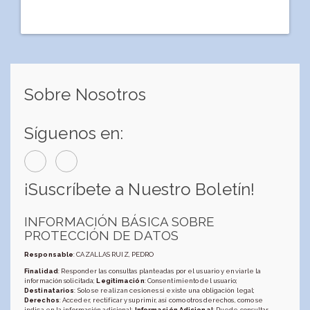
Sobre Nosotros
Síguenos en:
¡Suscríbete a Nuestro Boletín!
INFORMACIÓN BÁSICA SOBRE
PROTECCIÓN DE DATOS
Responsable
: CAZALLAS RUIZ, PEDRO
Finalidad
: Responder las consultas planteadas por el usuario y enviarle la
información solicitada;
Legitimación
: Consentimiento del usuario;
Destinatarios
: Solo se realizan cesiones si existe una obligación legal;
Derechos
: Acceder, rectificar y suprimir, así como otros derechos, como se
indica en la información adicional;
Información Adicional
: Puede consultar