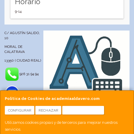
Horario
9-14
C/ AGUSTÍN SALIDO,
10
MORAL DE
CALATRAVA
13350 ( CIUDAD REAL)
926 31 94 94
Política de Cookies de academiaaldavero.com
CONFIGURAR
RECHAZAR
ACEPTAR COOKIES
info@academiaaldavero.net
Utilizamos cookies propias y de terceros para mejorar nuestros
servicios.
677 512 188