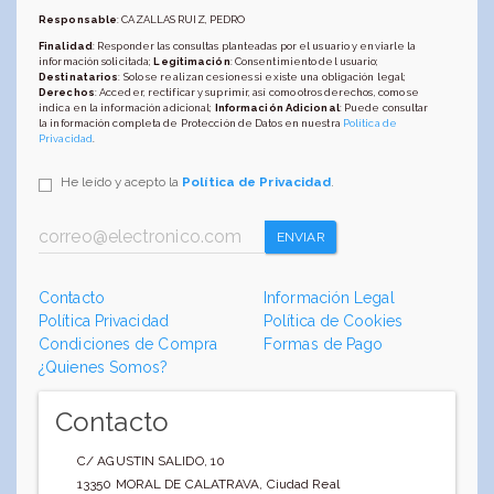
Responsable
: CAZALLAS RUIZ, PEDRO
Finalidad
: Responder las consultas planteadas por el usuario y enviarle la
información solicitada;
Legitimación
: Consentimiento del usuario;
Destinatarios
: Solo se realizan cesiones si existe una obligación legal;
Derechos
: Acceder, rectificar y suprimir, así como otros derechos, como se
indica en la información adicional;
Información Adicional
: Puede consultar
la información completa de Protección de Datos en nuestra
Política de
Privacidad
.
He leído y acepto la
Política de Privacidad
.
ENVIAR
Contacto
Información Legal
Política Privacidad
Política de Cookies
Condiciones de Compra
Formas de Pago
¿Quienes Somos?
Contacto
C/ AGUSTIN SALIDO, 10
13350
MORAL DE CALATRAVA
,
Ciudad Real