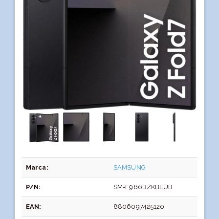
Marca:
SAMSUNG
P/N:
SM-F966BZKBEUB
EAN:
8806097425120