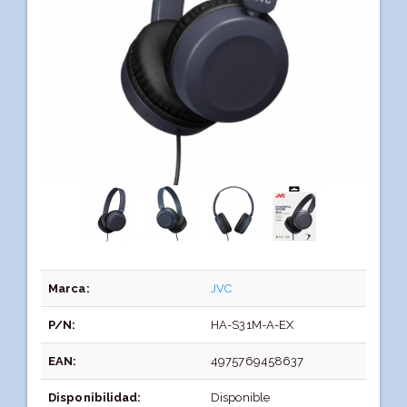
Marca:
JVC
P/N:
HA-S31M-A-EX
EAN:
4975769458637
Disponibilidad:
Disponible