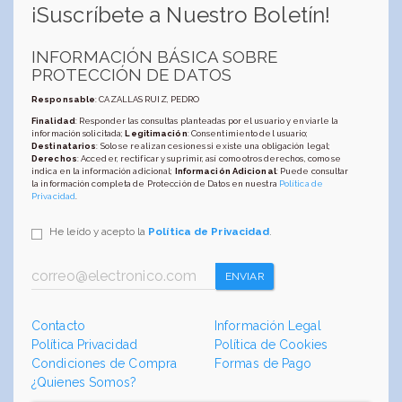
¡Suscríbete a Nuestro Boletín!
INFORMACIÓN BÁSICA SOBRE
PROTECCIÓN DE DATOS
Responsable
: CAZALLAS RUIZ, PEDRO
Finalidad
: Responder las consultas planteadas por el usuario y enviarle la
información solicitada;
Legitimación
: Consentimiento del usuario;
Destinatarios
: Solo se realizan cesiones si existe una obligación legal;
Derechos
: Acceder, rectificar y suprimir, así como otros derechos, como se
indica en la información adicional;
Información Adicional
: Puede consultar
la información completa de Protección de Datos en nuestra
Política de
Privacidad
.
He leído y acepto la
Política de Privacidad
.
ENVIAR
Contacto
Información Legal
Política Privacidad
Política de Cookies
Condiciones de Compra
Formas de Pago
¿Quienes Somos?