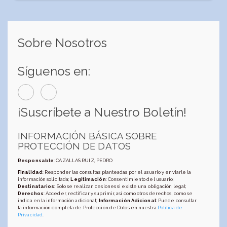
Sobre Nosotros
Síguenos en:
¡Suscríbete a Nuestro Boletín!
INFORMACIÓN BÁSICA SOBRE
PROTECCIÓN DE DATOS
Responsable
: CAZALLAS RUIZ, PEDRO
Finalidad
: Responder las consultas planteadas por el usuario y enviarle la
información solicitada;
Legitimación
: Consentimiento del usuario;
Destinatarios
: Solo se realizan cesiones si existe una obligación legal;
Derechos
: Acceder, rectificar y suprimir, así como otros derechos, como se
indica en la información adicional;
Información Adicional
: Puede consultar
la información completa de Protección de Datos en nuestra
Política de
Privacidad
.