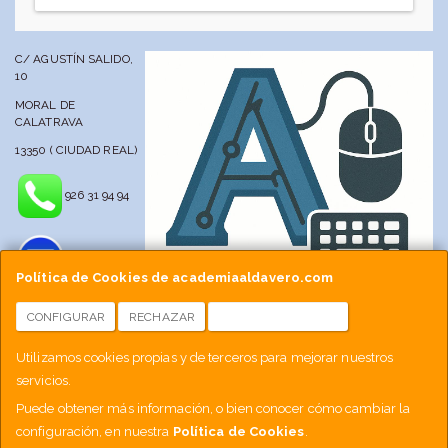
C/ AGUSTÍN SALIDO,
10
MORAL DE
CALATRAVA
13350 ( CIUDAD REAL)
926 31 94 94
Política de Cookies de academiaaldavero.com
CONFIGURAR
RECHAZAR
ACEPTAR COOKIES
info@academiaaldavero.net
Utilizamos cookies propias y de terceros para mejorar nuestros
servicios.
677 512 188
Puede obtener más información, o bien conocer cómo cambiar la
configuración, en nuestra
Política de Cookies
.