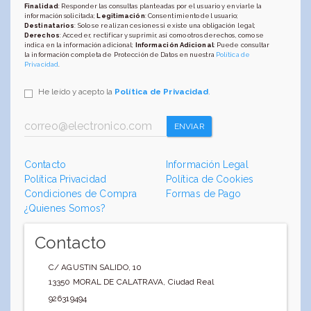
Finalidad
: Responder las consultas planteadas por el usuario y enviarle la
información solicitada;
Legitimación
: Consentimiento del usuario;
Destinatarios
: Solo se realizan cesiones si existe una obligación legal;
Derechos
: Acceder, rectificar y suprimir, así como otros derechos, como se
indica en la información adicional;
Información Adicional
: Puede consultar
la información completa de Protección de Datos en nuestra
Política de
Privacidad
.
He leído y acepto la
Política de Privacidad
.
ENVIAR
Contacto
Información Legal
Política Privacidad
Política de Cookies
Condiciones de Compra
Formas de Pago
¿Quienes Somos?
Contacto
C/ AGUSTIN SALIDO, 10
13350
MORAL DE CALATRAVA
,
Ciudad Real
926319494