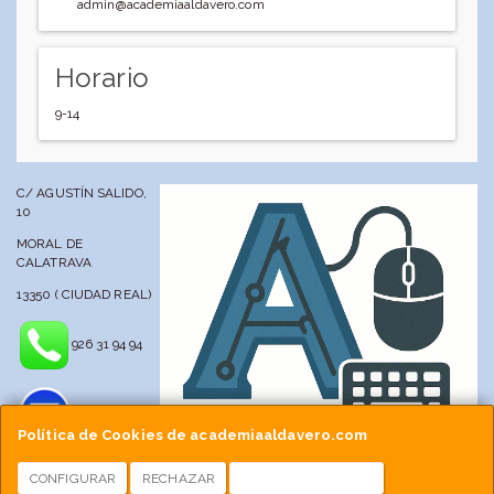
admin@academiaaldavero.com
Horario
9-14
C/ AGUSTÍN SALIDO,
10
MORAL DE
CALATRAVA
13350 ( CIUDAD REAL)
926 31 94 94
Política de Cookies de academiaaldavero.com
CONFIGURAR
RECHAZAR
ACEPTAR COOKIES