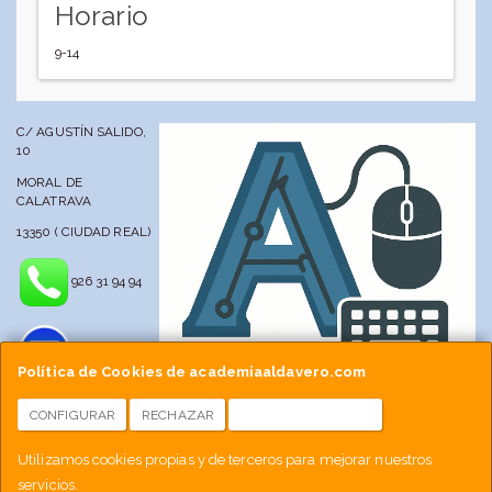
Horario
9-14
C/ AGUSTÍN SALIDO,
10
MORAL DE
CALATRAVA
13350 ( CIUDAD REAL)
926 31 94 94
Política de Cookies de academiaaldavero.com
CONFIGURAR
RECHAZAR
ACEPTAR COOKIES
info@academiaaldavero.net
Utilizamos cookies propias y de terceros para mejorar nuestros
servicios.