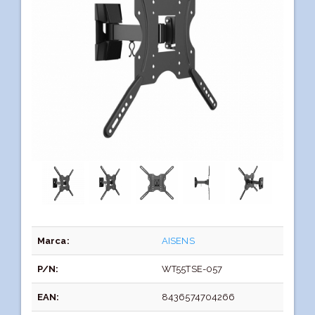
Marca:
AISENS
P/N:
WT55TSE-057
EAN:
8436574704266