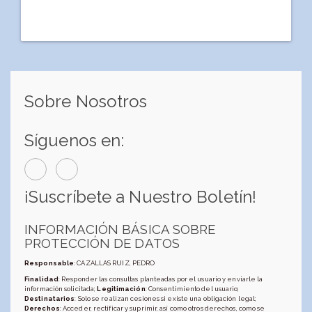
Sobre Nosotros
Síguenos en:
¡Suscríbete a Nuestro Boletín!
INFORMACIÓN BÁSICA SOBRE
PROTECCIÓN DE DATOS
Responsable
: CAZALLAS RUIZ, PEDRO
Finalidad
: Responder las consultas planteadas por el usuario y enviarle la
información solicitada;
Legitimación
: Consentimiento del usuario;
Destinatarios
: Solo se realizan cesiones si existe una obligación legal;
Derechos
: Acceder, rectificar y suprimir, así como otros derechos, como se