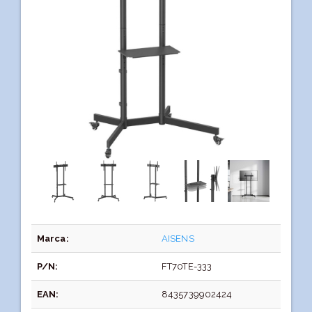
Marca:
AISENS
P/N:
FT70TE-333
EAN:
8435739902424