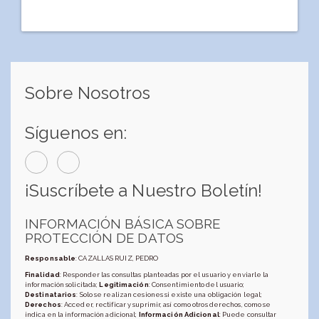
Sobre Nosotros
Síguenos en:
¡Suscríbete a Nuestro Boletín!
INFORMACIÓN BÁSICA SOBRE
PROTECCIÓN DE DATOS
Responsable
: CAZALLAS RUIZ, PEDRO
Finalidad
: Responder las consultas planteadas por el usuario y enviarle la
información solicitada;
Legitimación
: Consentimiento del usuario;
Destinatarios
: Solo se realizan cesiones si existe una obligación legal;
Derechos
: Acceder, rectificar y suprimir, así como otros derechos, como se
indica en la información adicional;
Información Adicional
: Puede consultar