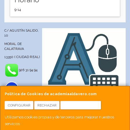
9-14
C/ AGUSTÍN SALIDO,
10
MORAL DE
CALATRAVA
13350 ( CIUDAD REAL)
926 31 94 94
Política de Cookies de academiaaldavero.com
CONFIGURAR
RECHAZAR
ACEPTAR COOKIES
info@academiaaldavero.net
Utilizamos cookies propias y de terceros para mejorar nuestros
servicios.
677 512 188