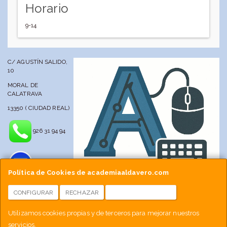
Horario
9-14
C/ AGUSTÍN SALIDO,
10
MORAL DE
CALATRAVA
13350 ( CIUDAD REAL)
926 31 94 94
Política de Cookies de academiaaldavero.com
CONFIGURAR
RECHAZAR
ACEPTAR COOKIES
info@academiaaldavero.net
Utilizamos cookies propias y de terceros para mejorar nuestros
servicios.