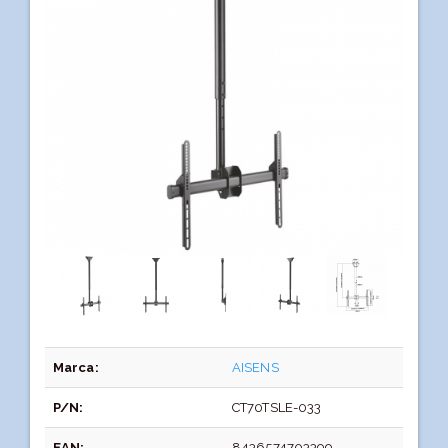
Marca:
AISENS
P/N:
CT70TSLE-033
EAN:
8436574703399