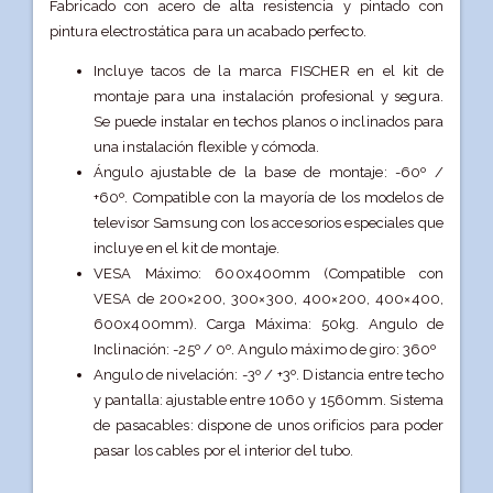
Fabricado con acero de alta resistencia y pintado con
pintura electrostática para un acabado perfecto.
Incluye tacos de la marca FISCHER en el kit de
montaje para una instalación profesional y segura.
Se puede instalar en techos planos o inclinados para
una instalación flexible y cómoda.
Ángulo ajustable de la base de montaje: -60º /
+60º. Compatible con la mayoría de los modelos de
televisor Samsung con los accesorios especiales que
incluye en el kit de montaje.
VESA Máximo: 600x400mm (Compatible con
VESA de 200×200, 300×300, 400×200, 400×400,
600x400mm). Carga Máxima: 50kg. Angulo de
Inclinación: -25º / 0º. Angulo máximo de giro: 360º
Angulo de nivelación: -3º / +3º. Distancia entre techo
y pantalla: ajustable entre 1060 y 1560mm. Sistema
de pasacables: dispone de unos orificios para poder
pasar los cables por el interior del tubo.