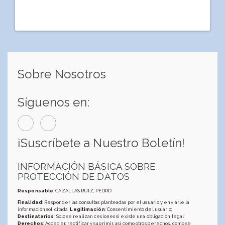
Sobre Nosotros
Síguenos en:
¡Suscríbete a Nuestro Boletín!
INFORMACIÓN BÁSICA SOBRE
PROTECCIÓN DE DATOS
Responsable
: CAZALLAS RUIZ, PEDRO
Finalidad
: Responder las consultas planteadas por el usuario y enviarle la
información solicitada;
Legitimación
: Consentimiento del usuario;
Destinatarios
: Solo se realizan cesiones si existe una obligación legal;
Derechos
: Acceder, rectificar y suprimir, así como otros derechos, como se