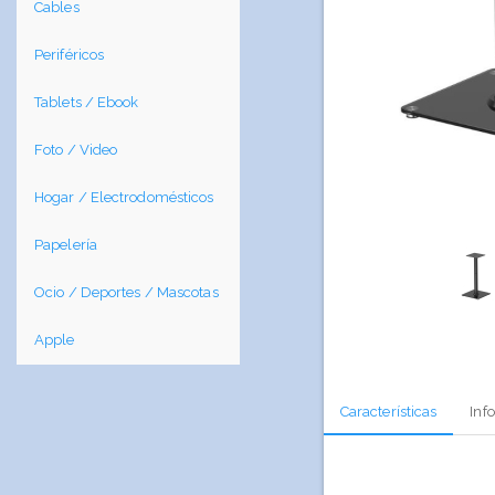
Cables
Periféricos
Tablets / Ebook
Foto / Video
Hogar / Electrodomésticos
Papelería
Ocio / Deportes / Mascotas
Apple
Características
Inf