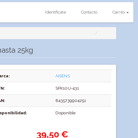
Identifícate
Contacto
Carrito
hasta 25kg
arca:
AISENS
/N:
SPK10U-431
AN:
8435739904251
sponibilidad:
Disponible
39,50 €