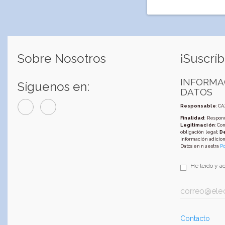
Sobre Nosotros
¡Suscríb
INFORMA
Síguenos en:
DATOS
Responsable
: C
Finalidad
: Respond
Legitimación
: Co
obligación legal;
D
información adicion
Datos en nuestra
Po
He leído y a
Contacto