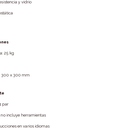
esistencia y vidrio
stática
ones
: 25 kg
e: 300 x 300 mm
te
1 par
, no incluye herramientas
ucciones en varios idiomas