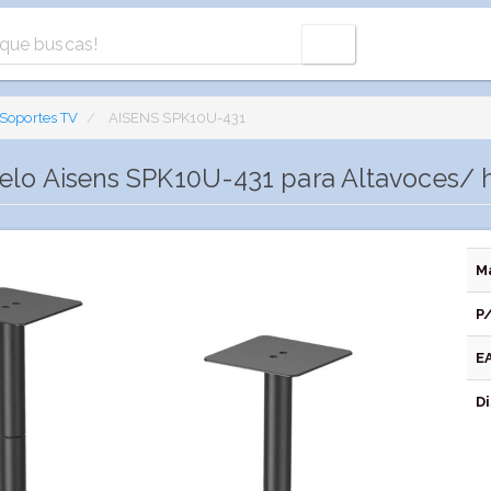
Soportes TV
AISENS SPK10U-431
elo Aisens SPK10U-431 para Altavoces/ 
M
P
E
Di