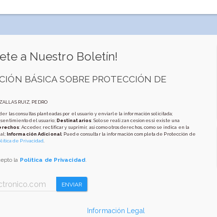
ete a Nuestro Boletín!
CIÓN BÁSICA SOBRE PROTECCIÓN DE
AZALLAS RUIZ, PEDRO
er las consultas planteadas por el usuario y enviarle la información solicitada;
nsentimiento del usuario;
Destinatarios
: Solo se realizan cesiones si existe una
erechos
: Acceder, rectificar y suprimir, así como otros derechos, como se indica en la
al;
Información Adicional
: Puede consultar la información completa de Protección de
lítica de Privacidad
.
cepto la
Política de Privacidad
.
ENVIAR
Información Legal