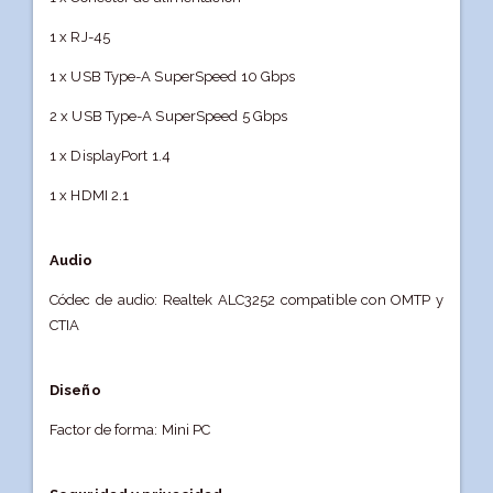
1 x RJ-45
1 x USB Type-A SuperSpeed 10 Gbps
2 x USB Type-A SuperSpeed 5 Gbps
1 x DisplayPort 1.4
1 x HDMI 2.1
Audio
Códec de audio: Realtek ALC3252 compatible con OMTP y
CTIA
Diseño
Factor de forma: Mini PC