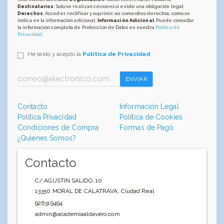
Destinatarios
: Solo se realizan cesiones si existe una obligación legal;
Derechos
: Acceder, rectificar y suprimir, así como otros derechos, como se
indica en la información adicional;
Información Adicional
: Puede consultar
la información completa de Protección de Datos en nuestra
Política de
Privacidad
.
He leído y acepto la
Política de Privacidad
.
ENVIAR
Contacto
Información Legal
Política Privacidad
Política de Cookies
Condiciones de Compra
Formas de Pago
¿Quienes Somos?
Contacto
C/ AGUSTIN SALIDO, 10
13350
MORAL DE CALATRAVA
,
Ciudad Real
926319494
admin@academiaaldavero.com