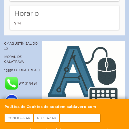
Horario
9-14
C/ AGUSTÍN SALIDO,
10
MORAL DE
CALATRAVA
13350 ( CIUDAD REAL)
926 31 94 94
Política de Cookies de academiaaldavero.com
CONFIGURAR
RECHAZAR
ACEPTAR COOKIES
info@academiaaldavero.net