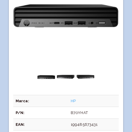
Marca:
HP
P/N:
B70YHAT
EAN:
199485673431