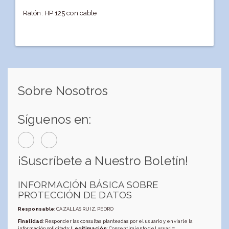
Ratón: HP 125 con cable
Sobre Nosotros
Síguenos en:
¡Suscríbete a Nuestro Boletín!
INFORMACIÓN BÁSICA SOBRE
PROTECCIÓN DE DATOS
Responsable
: CAZALLAS RUIZ, PEDRO
Finalidad
: Responder las consultas planteadas por el usuario y enviarle la
información solicitada;
Legitimación
: Consentimiento del usuario;